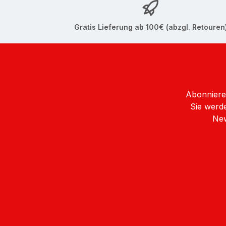
über die gleichen funktionalen Eigenschaften und
am besten zu deinem persönlichen Stil passt. Vielseitig einsetzbar für Sport und Alltag: Ob für das Training, Turniere oder den täglichen Gebrauch – der
Gratis Lieferung ab 100€ (abzgl. Retouren
VICTOR x Dragon Ball Z Rucksack BR5039 ist ein vi
Fans, die Wert auf Funktionalität und Stil legen. Sichere dir jetzt den VICTOR x Dragon Ball Z Rucksack BR5039 und bringe die Energie von Dragon Ball Z in
deinen Alltag!
Abonnieren
Sie werde
New