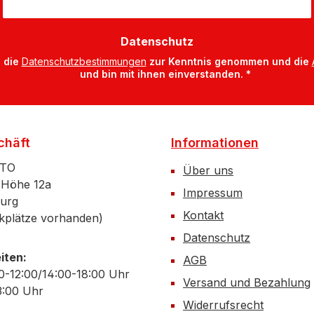
Datenschutz
 die
Datenschutzbestimmungen
zur Kenntnis genommen und die
und bin mit ihnen einverstanden.
*
chäft
Informationen
ATO
Über uns
 Höhe 12a
Impressum
urg
Kontakt
kplätze vorhanden)
Datenschutz
iten:
AGB
0-12:00/14:00-18:00 Uhr
Versand und Bezahlung
3:00 Uhr
Widerrufsrecht