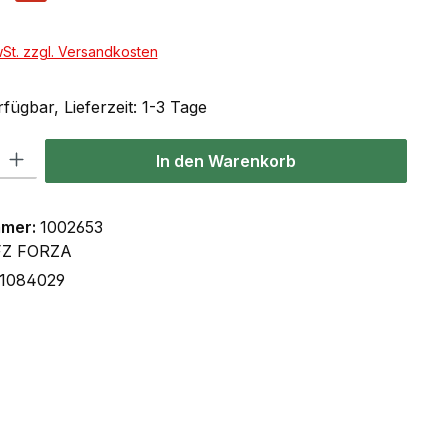
wSt. zzgl. Versandkosten
fügbar, Lieferzeit: 1-3 Tage
l: Gib den gewünschten Wert ein oder benutze die Schaltflächen um
In den Warenkorb
mmer:
1002653
FZ FORZA
31084029