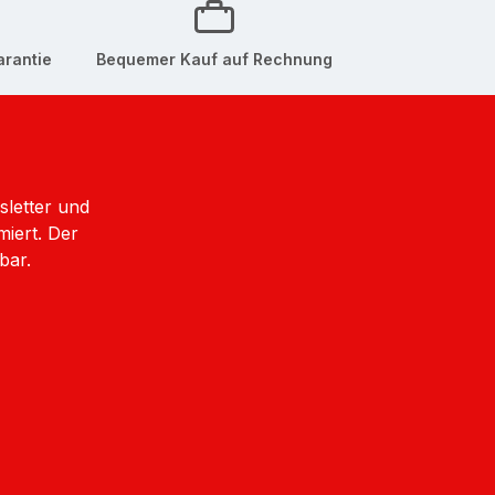
nnenprint. So kannst du den Rucksack wählen, der
arantie
Bequemer Kauf auf Rechnung
ktischen Fächer machen ihn ideal für Sportler und
sletter und
miert. Der
bar.