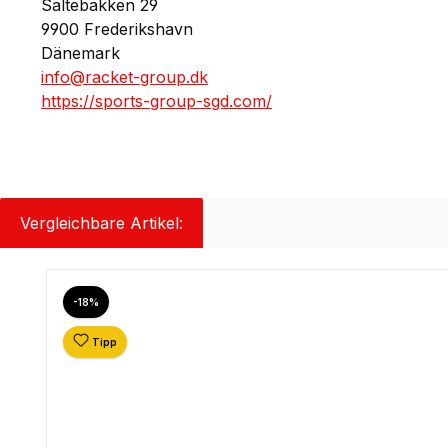
Saltebakken 29
9900 Frederikshavn
Dänemark
info@racket-group.dk
https://sports-group-sgd.com/
Vergleichbare Artikel:
Produktgalerie überspringen
Rabatt
-18%
Tipp