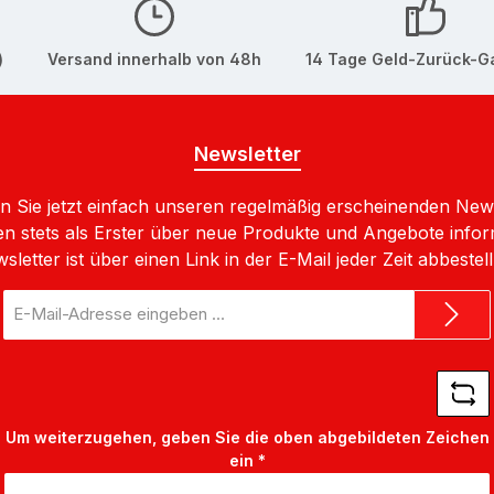
 unterscheiden sich lediglich in der Farbgebung und dem I
)
Versand innerhalb von 48h
14 Tage Geld-Zurück-G
elseitiger Begleiter. Sein durchdachtes Design und die pra
Newsletter
 Sie jetzt einfach unseren regelmäßig erscheinenden New
n stets als Erster über neue Produkte und Angebote infor
sletter ist über einen Link in der E-Mail jeder Zeit abbestell
E-
Mail-
Adresse
*
Um weiterzugehen, geben Sie die oben abgebildeten Zeichen
ein
*