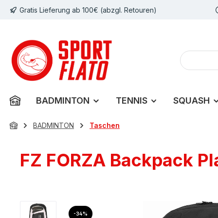
Gratis Lieferung ab 100€ (abzgl. Retouren)
m Hauptinhalt springen
Zur Suche springen
Zur Hauptnavigation springen
BADMINTON
TENNIS
SQUASH
BADMINTON
Taschen
FZ FORZA Backpack Pla
Bildergalerie überspringen
Rabatt
-34%