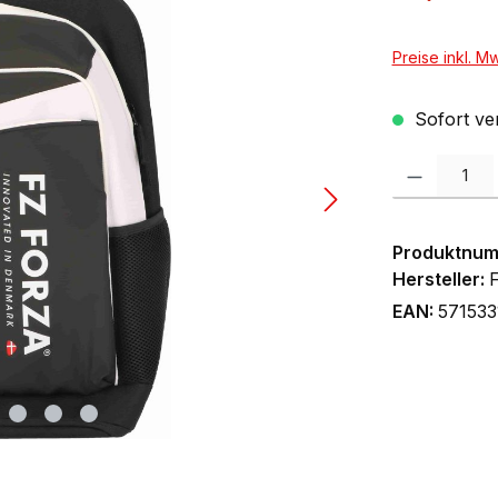
Preise inkl. M
Sofort ver
Produkt Anzah
Produktnu
Hersteller:
EAN:
57153