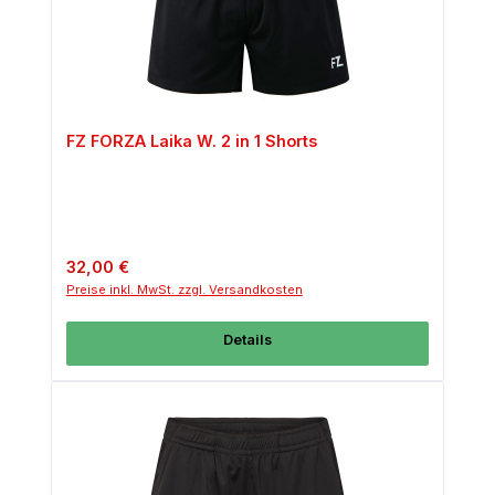
FZ FORZA Laika W. 2 in 1 Shorts
Regulärer Preis:
32,00 €
Preise inkl. MwSt. zzgl. Versandkosten
Details