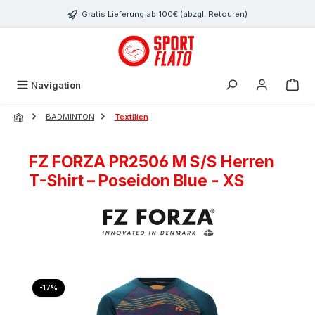
Zum Hauptinhalt springen
Gratis Lieferung ab 100€ (abzgl. Retouren)
Navigation
BADMINTON
Textilien
FZ FORZA PR2506 M S/S Herren
T-Shirt – Poseidon Blue - XS
Bildergalerie überspringen
Rabatt
-17%