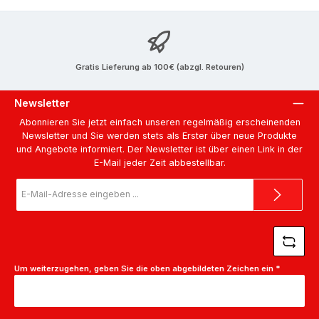
Gratis Lieferung ab 100€ (abzgl. Retouren)
Newsletter
Abonnieren Sie jetzt einfach unseren regelmäßig erscheinenden
Newsletter und Sie werden stets als Erster über neue Produkte
und Angebote informiert. Der Newsletter ist über einen Link in der
E-Mail jeder Zeit abbestellbar.
E-
Mail-
Adresse
*
Um weiterzugehen, geben Sie die oben abgebildeten Zeichen ein
*