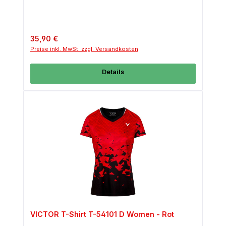
Regulärer Preis:
35,90 €
Preise inkl. MwSt. zzgl. Versandkosten
Details
VICTOR T-Shirt T-54101 D Women - Rot