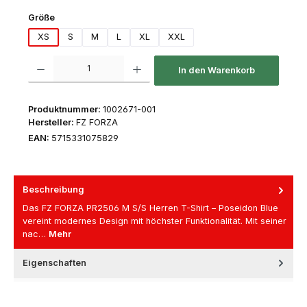
auswählen
Größe
XS
S
M
L
XL
XXL
Produkt Anzahl: Gib den gewünschten Wert ein oder benutze die Schaltfl
In den Warenkorb
Produktnummer:
1002671-001
Hersteller:
FZ FORZA
EAN:
5715331075829
Beschreibung
Das FZ FORZA PR2506 M S/S Herren T-Shirt – Poseidon Blue
vereint modernes Design mit höchster Funktionalität. Mit seiner
nac…
Mehr
Eigenschaften