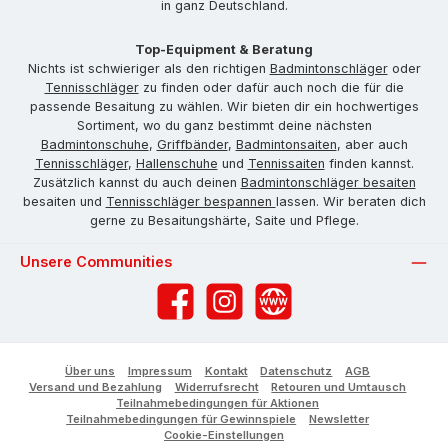
in ganz Deutschland.
Top-Equipment & Beratung
Nichts ist schwieriger als den richtigen
Badmintonschläger
oder
Tennisschläger
zu finden oder dafür auch noch die für die
passende Besaitung zu wählen. Wir bieten dir ein hochwertiges
Sortiment, wo du ganz bestimmt deine nächsten
Badmintonschuhe
,
Griffbänder
,
Badmintonsaiten
, aber auch
Tennisschläger
,
Hallenschuhe
und
Tennissaiten
finden kannst.
Zusätzlich kannst du auch deinen
Badmintonschläger besaiten
besaiten und
Tennisschläger bespannen
lassen. Wir beraten dich
gerne zu Besaitungshärte, Saite und Pflege.
Unsere Communities
Facebook
Instagram
Website
Über uns
Impressum
Kontakt
Datenschutz
AGB
Versand und Bezahlung
Widerrufsrecht
Retouren und Umtausch
Teilnahmebedingungen für Aktionen
Teilnahmebedingungen für Gewinnspiele
Newsletter
Cookie-Einstellungen