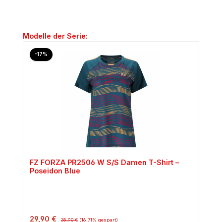
Produktgalerie überspringen
Modelle der Serie:
Rabatt
-17%
FZ FORZA PR2506 W S/S Damen T-Shirt –
Poseidon Blue
Verkaufspreis:
Regulärer Preis:
29,90 €
35,90 €
(16.71% gespart)