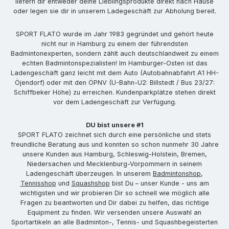
liefern dir entweder deine Lieblingsprodukte direkt nach Hause
oder legen sie dir in unserem Ladegeschäft zur Abholung bereit.
SPORT FLATO wurde im Jahr 1983 gegründet und gehört heute
nicht nur in Hamburg zu einem der führendsten
Badmintonexperten, sondern zählt auch deutschlandweit zu einem
echten Badmintonspezialisten! Im Hamburger-Osten ist das
Ladengeschäft ganz leicht mit dem Auto (Autobahnabfahrt A1 HH-
Öjendorf) oder mit den ÖPNV (U-Bahn-U2: Billstedt / Bus 23/27:
Schiffbeker Höhe) zu erreichen. Kundenparkplätze stehen direkt
vor dem Ladengeschäft zur Verfügung.
DU bist unsere #1
SPORT FLATO zeichnet sich durch eine persönliche und stets
freundliche Beratung aus und konnten so schon nunmehr 30 Jahre
unsere Kunden aus Hamburg, Schleswig-Holstein, Bremen,
Niedersachen und Mecklenburg-Vorpommern in seinem
Ladengeschäft überzeugen. In unserem
Badmintonshop
,
Tennisshop
und
Squashshop
bist Du – unser Kunde - uns am
wichtigsten und wir probieren Dir so schnell wie möglich alle
Fragen zu beantworten und Dir dabei zu helfen, das richtige
Equipment zu finden. Wir versenden unsere Auswahl an
Sportartikeln an alle Badminton-, Tennis- und Squashbegeisterten