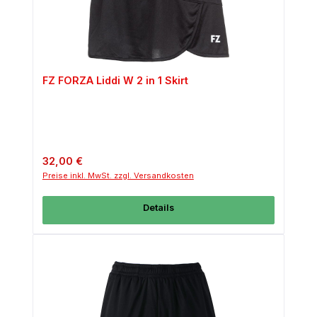
FZ FORZA Liddi W 2 in 1 Skirt
Regulärer Preis:
32,00 €
Preise inkl. MwSt. zzgl. Versandkosten
Details