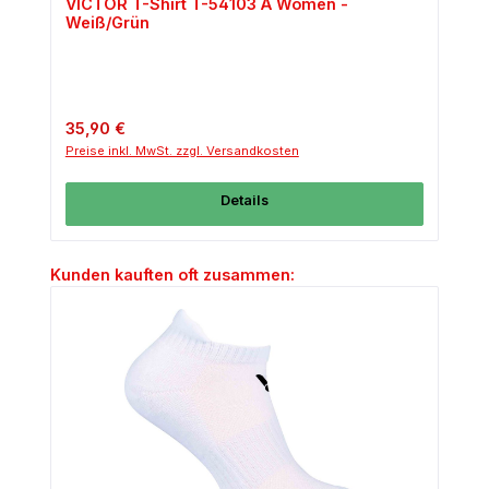
VICTOR T-Shirt T-54103 A Women -
Weiß/Grün
Regulärer Preis:
35,90 €
Preise inkl. MwSt. zzgl. Versandkosten
Details
Produktgalerie überspringen
Kunden kauften oft zusammen: