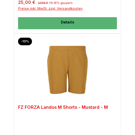
Verkaufspreis:
Regulärer Preis:
25,00 €
27,90 €
(10.39% gespart)
Preise inkl. MwSt. zzgl. Versandkosten
Details
Rabatt
-10%
FZ FORZA Landos M Shorts - Mustard - M