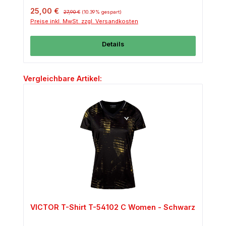
Verkaufspreis:
Regulärer Preis:
25,00 €
27,90 €
(10.39% gespart)
Preise inkl. MwSt. zzgl. Versandkosten
Details
Produktgalerie überspringen
Vergleichbare Artikel:
VICTOR T-Shirt T-54102 C Women - Schwarz