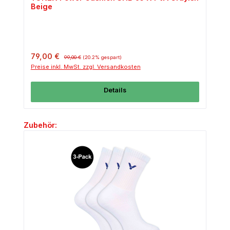
Beige
Verkaufspreis:
Regulärer Preis:
79,00 €
99,00 €
(20.2% gespart)
Preise inkl. MwSt. zzgl. Versandkosten
Details
Produktgalerie überspringen
Zubehör: