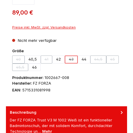
89,00 €
Preise inkl. MwSt. zzgl. Versandkosten
Nicht mehr verfügbar
auswählen
Größe
40
40,5
41
42
43
44
44,5
45
(Diese Option ist zurzeit nicht verfügbar.)
(Diese Option ist zurzeit nicht verfügbar.)
(Diese Option ist zurzeit nicht verfügbar
(Diese Option ist zurze
(Diese Option
45,5
46
(Diese Option ist zurzeit nicht verfügbar.)
Produktnummer:
1002667-008
Hersteller:
FZ FORZA
EAN:
5715331081998
Beschreibung
Der FZ FORZA Trust V3 M 1002 Weiß ist ein funktioneller
Badmintonschuh, der mit solidem Komfort, durchdachter
Technologie un…
Mehr