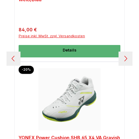
Regulärer Preis:
84,00 €
Preise inkl. MwSt. zzgl. Versandkosten
Details
Rabatt
-20%
YONEX Power Cushion SHB 65 X4 VA Grayish