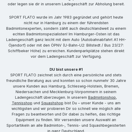
oder legen sie dir in unserem Ladegeschäft zur Abholung bereit.
SPORT FLATO wurde im Jahr 1983 gegründet und gehört heute
nicht nur in Hamburg zu einem der führendsten
Badmintonexperten, sondern zählt auch deutschlandweit zu einem
echten Badmintonspezialisten! Im Hamburger-Osten ist das
Ladengeschäft ganz leicht mit dem Auto (Autobahnabfahrt A1 HH-
Öjendorf) oder mit den ÖPNV (U-Bahn-U2: Billstedt / Bus 23/27:
Schiffbeker Höhe) zu erreichen. Kundenparkplätze stehen direkt
vor dem Ladengeschäft zur Verfügung.
DU bist unsere #1
SPORT FLATO zeichnet sich durch eine persönliche und stets
freundliche Beratung aus und konnten so schon nunmehr 30 Jahre
unsere Kunden aus Hamburg, Schleswig-Holstein, Bremen,
Niedersachen und Mecklenburg-Vorpommern in seinem
Ladengeschäft überzeugen. In unserem
Badmintonshop
,
Tennisshop
und
Squashshop
bist Du – unser Kunde - uns am
wichtigsten und wir probieren Dir so schnell wie möglich alle
Fragen zu beantworten und Dir dabei zu helfen, das richtige
Equipment zu finden. Wir versenden unsere Auswahl an
Sportartikeln an alle Badminton-, Tennis- und Squashbegeisterten
in ganz Deutschland.