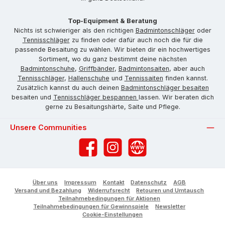
Top-Equipment & Beratung
Nichts ist schwieriger als den richtigen
Badmintonschläger
oder
Tennisschläger
zu finden oder dafür auch noch die für die
passende Besaitung zu wählen. Wir bieten dir ein hochwertiges
Sortiment, wo du ganz bestimmt deine nächsten
Badmintonschuhe
,
Griffbänder
,
Badmintonsaiten
, aber auch
Tennisschläger
,
Hallenschuhe
und
Tennissaiten
finden kannst.
Zusätzlich kannst du auch deinen
Badmintonschläger besaiten
besaiten und
Tennisschläger bespannen
lassen. Wir beraten dich
gerne zu Besaitungshärte, Saite und Pflege.
Unsere Communities
Facebook
Instagram
Website
Über uns
Impressum
Kontakt
Datenschutz
AGB
Versand und Bezahlung
Widerrufsrecht
Retouren und Umtausch
Teilnahmebedingungen für Aktionen
Teilnahmebedingungen für Gewinnspiele
Newsletter
Cookie-Einstellungen