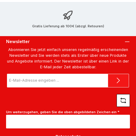
Gratis Lieferung ab 100€ (abzgl. Retouren)
Newsletter
Abonnieren Sie jetzt einfach unseren regelmäßig erscheinenden
Newsletter und Sie werden stets als Erster über neue Produkte
und Angebote informiert. Der Newsletter ist über einen Link in der
E-Mail jeder Zeit abbestellbar.
E-
Mail-
Adresse
*
Um weiterzugehen, geben Sie die oben abgebildeten Zeichen ein
*